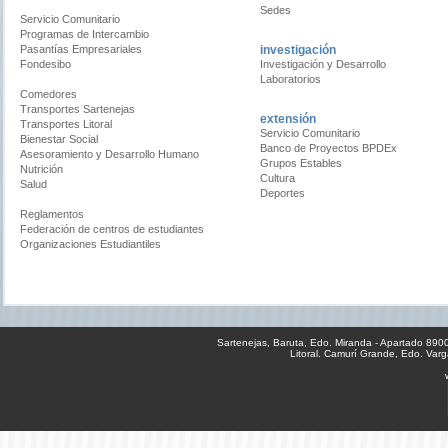
Sedes
Servicio Comunitario
Programas de Intercambio
Pasantías Empresariales
investigación
Fondesibo
Investigación y Desarrollo
Laboratorios
Comedores
Transportes Sartenejas
extensión
Transportes Litoral
Servicio Comunitario
Bienestar Social
Banco de Proyectos BPDEx
Asesoramiento y Desarrollo Humano
Grupos Estables
Nutrición
Cultura
Salud
Deportes
Reglamentos
Federación de centros de estudiantes
Organizaciones Estudiantiles
Sartenejas, Baruta, Edo. Miranda - Apartado 89
Litoral. Camurí Grande, Edo. Va