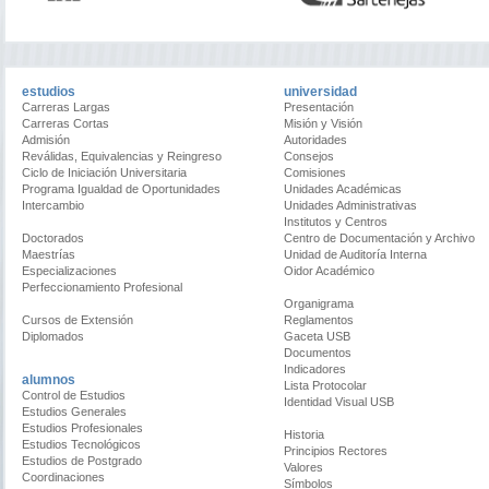
estudios
universidad
Carreras Largas
Presentación
Carreras Cortas
Misión y Visión
Admisión
Autoridades
Reválidas, Equivalencias y Reingreso
Consejos
Ciclo de Iniciación Universitaria
Comisiones
Programa Igualdad de Oportunidades
Unidades Académicas
Intercambio
Unidades Administrativas
Institutos y Centros
Doctorados
Centro de Documentación y Archivo
Maestrías
Unidad de Auditoría Interna
Especializaciones
Oidor Académico
Perfeccionamiento Profesional
Organigrama
Cursos de Extensión
Reglamentos
Diplomados
Gaceta USB
Documentos
Indicadores
alumnos
Lista Protocolar
Control de Estudios
Identidad Visual USB
Estudios Generales
Estudios Profesionales
Historia
Estudios Tecnológicos
Principios Rectores
Estudios de Postgrado
Valores
Coordinaciones
Símbolos