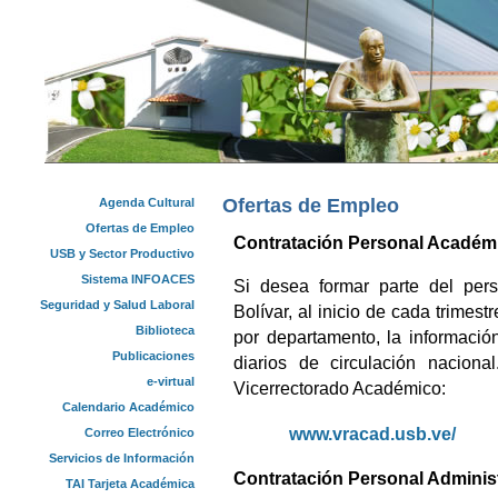
Ofertas de Empleo
Agenda Cultural
Ofertas de Empleo
Contratación Personal Académ
USB y Sector Productivo
Sistema INFOACES
Si desea formar parte del per
Seguridad y Salud Laboral
Bolívar, al inicio de cada trimes
Biblioteca
por departamento, la informació
Publicaciones
diarios de circulación naciona
e-virtual
Vicerrectorado Académico:
Calendario Académico
www.vracad.usb.ve/
Correo Electrónico
Servicios de Información
Contratación Personal Administ
TAI Tarjeta Académica