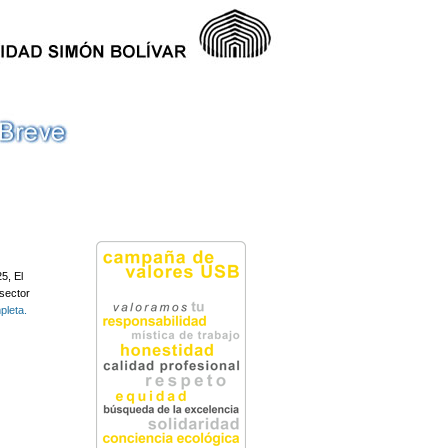
5, El
 sector
pleta.